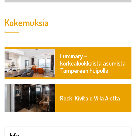
Kokemuksia
Luminary –
korkealuokkaista asumista
Tampereen huipulla
Rock-Kivitalo Villa Aletta
Info