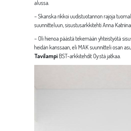
alussa.
– Skanska rikkoi uudistuotannon rajoja tuoma
suunnitteluun, sisustusarkkitehti Anna Katriina 
– Oli hienoa päästä tekemään yhteistyötä sisus
heidän kanssaan, eli MAK suunnitteli osan as
Tavilampi
BST-arkkitehdit Oy:stä jatkaa.