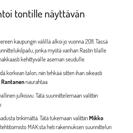
oi tontille näyttävän
een kaupungin välillä alkoi jo vuonna 2011. Tässä
nittelukilpailu, jonka myötä vanhan Rastin tilalle
akkaasti kehittyvälle aseman seudulle.
hdä korkean talon, niin tehkää sitten ihan oikeasti
 Rantanen
naurahtaa.
inen julkisivu. Tätä suunnittelemaan valittiin
.
aadusta tinkimättä. Tätä tukemaan valittiin
Mikko
tehtitoimisto MAK:sta heti rakennuksen suunnittelun