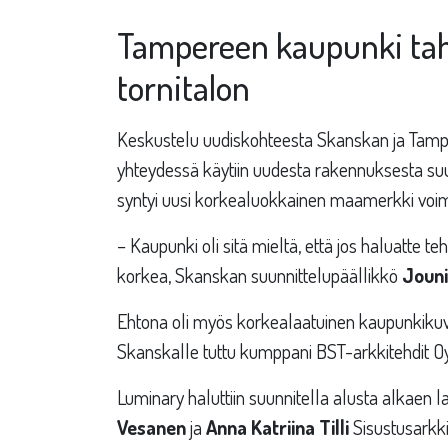
Tampereen kaupunki taht
tornitalon
Keskustelu uudiskohteesta Skanskan ja Tamper
yhteydessä käytiin uudesta rakennuksesta suun
syntyi uusi korkealuokkainen maamerkki voim
– Kaupunki oli sitä mieltä, että jos haluatte te
korkea, Skanskan suunnittelupäällikkö
Jouni
Ehtona oli myös korkealaatuinen kaupunkikuvall
Skanskalle tuttu kumppani BST-arkkitehdit Oy
Luminary haluttiin suunnitella alusta alkaen l
Vesanen
ja
Anna Katriina Tilli
Sisustusarkki