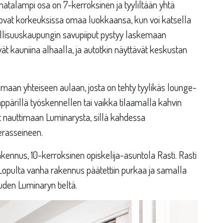
matalampi osa on 7-kerroksinen ja tyyliltään yhtä
i ovat korkeuksissa omaa luokkaansa, kun voi katsella
eollisuuskaupungin savupiiput pystyy laskemaan
tävät kauniina alhaalla, ja autotkin näyttävät keskustan
maan yhteiseen aulaan, josta on tehty tyylikäs lounge-
äppärillä työskennellen tai vaikka tilaamalla kahvin
 nauttimaan Luminarysta, sillä kahdessa
erasseineen.
rakennus, 10-kerroksinen opiskelija-asuntola Rasti. Rasti
 Lopulta vanha rakennus päätettiin purkaa ja samalla
uden Luminaryn tieltä.