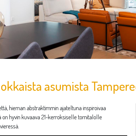
okkaista asumista Tampere
että, hieman abstraktimmin ajateltuna inspiroivaa
on hyvin kuvaava 21-kerroksiselle tornitalolle
vieressä.