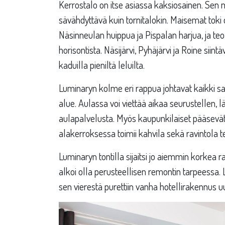
Kerrostalo on itse asiassa kaksiosainen. Sen 
sävähdyttävä kuin tornitalokin. Maisemat tok
Näsinneulan huippua ja Pispalan harjua, ja t
horisontista. Näsijärvi, Pyhäjärvi ja Roine siin
kaduilla pieniltä leluilta.
Luminaryn kolme eri rappua johtavat kaikki sa
alue. Aulassa voi viettää aikaa seurustellen, l
aulapalvelusta. Myös kaupunkilaiset pääsevät
alakerroksessa toimii kahvila sekä ravintola t
Luminaryn tontilla sijaitsi jo aiemmin korkea 
alkoi olla perusteellisen remontin tarpeessa.
sen vierestä purettiin vanha hotellirakennus u