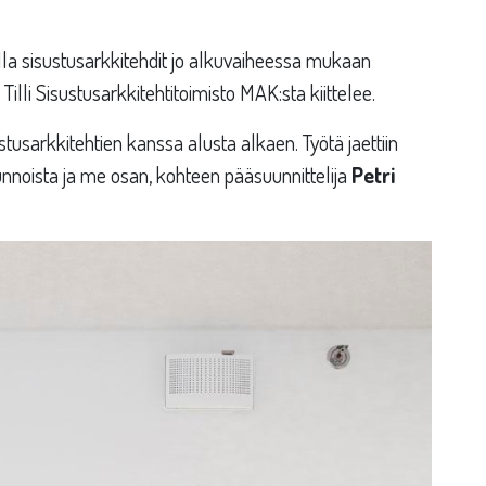
lla sisustusarkkitehdit jo alkuvaiheessa mukaan
Tilli Sisustusarkkitehtitoimisto MAK:sta kiittelee.
tusarkkitehtien kanssa alusta alkaen. Työtä jaettiin
unnoista ja me osan, kohteen pääsuunnittelija
Petri