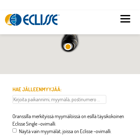
HAE JÄLLEENMYYJÄÄ:
Oranssilla merkityissä myymälöissä on esillä täysikokoinen
Eclisse Single –ovimalli.
Näytä vain myymälät, joissa on Eclisse –ovimalli.