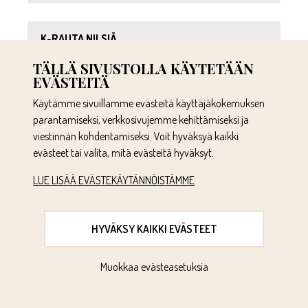
K-RAUTA NILSIÄ
NILSIÄNTIE 74
TÄLLÄ SIVUSTOLLA KÄYTETÄÄN
73300
EVÄSTEITÄ
NILSIÄ
Käytämme sivuillamme evästeitä käyttäjäkokemuksen
parantamiseksi, verkkosivujemme kehittämiseksi ja
viestinnän kohdentamiseksi. Voit hyväksyä kaikki
K-RAUTA NIVALA
evästeet tai valita, mitä evästeitä hyväksyt.
HANKETIE 4
85500
LUE LISÄÄ EVÄSTEKÄYTÄNNÖISTÄMME
NIVALA
HYVÄKSY KAIKKI EVÄSTEET
K-RAUTA NOKIA
ROUNIONKATU 1
Muokkaa evästeasetuksia
37100
NOKIA