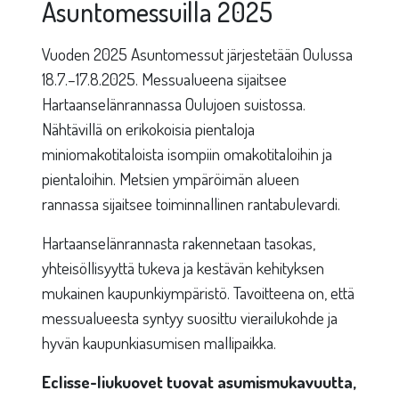
Asuntomessuilla 2025
Vuoden 2025 Asuntomessut järjestetään Oulussa
18.7.–17.8.2025. Messualueena sijaitsee
Hartaanselänrannassa Oulujoen suistossa.
Nähtävillä on erikokoisia pientaloja
miniomakotitaloista isompiin omakotitaloihin ja
pientaloihin. Metsien ympäröimän alueen
rannassa sijaitsee toiminnallinen rantabulevardi.
Hartaanselänrannasta rakennetaan tasokas,
yhteisöllisyyttä tukeva ja kestävän kehityksen
mukainen kaupunkiympäristö. Tavoitteena on, että
messualueesta syntyy suosittu vierailukohde ja
hyvän kaupunkiasumisen mallipaikka.
Eclisse-liukuovet tuovat asumismukavuutta,