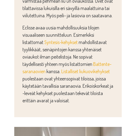
varmistaa pehmeän liu’un oviaukossa. Ovet ovat
tilattavissa lukuisilla eri sävyillä maalattuina tai
viilutettuina. Myös peili- ja lasiovia on saatavana.
Eclisse avaa uusia mahdollisuuksia tilojen
visuaaliseen suunnitteluun. Esimerkiksi
listattomat
Syntesis-kehykset
mahdollistavat
tyylikkäät, seinäpintojen kanssa yhtenäiset
oviaukot ilman peitelistoja. Ne sopivat
täydellisesti yhteen myös listattomien
Battente-
saranaovien
kanssa.
Listalliset liukuovikehykset
puolestaan ovat yhteensopivat tiloissa, joissa
käytetään tavallisia saranaovia. Erikoiskorkeat ja
-leveät kehykset puolestaan tekevät tiloista
erittäin avarat ja valoisat.