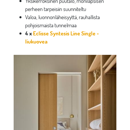
Yksikerroksinen puutalo, monilapsisen
perheen tarpeisiin suunniteltu
Valoa, luonnonläheisyyttä, rauhallista
pohjoismaista tunnelmaa
4 x
Eclisse Syntesis Line Single -
liukuovea