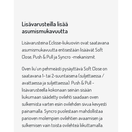
Lisävarusteilla lisää
asumismukavuutta
Lisävarusteina Eclisse-liukuoviin ovat saatavana
asumismukavuutta entisestään lisäävät Soft
Close, Push & Pull ja Syncro -mekanismit.
Oven liu’un pehmeästi pysäyttävä Soft Close on
saatavana 1- tai 2-suuntaisena (suljettaessa /
avattaessa ja suljettaessa). Push & Pull -
lisävarusteella kokonaan seinän sisään
liukumaan säädetty ovilehti saadaan oven
sulkemista varten esiin ovilehden sivua kevyesti
painamalla. Syncro puolestaan mahdollistaa
parioven molempien ovilehtien avaamisen ja
sulkemisen vain toista ovilehteä liikuttamalla.