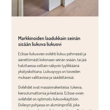
Markkinoiden laadukkain seinän
sisään liukuva liukuovi
Eclisse-liukuovien ovilehti liukuu pehmeästi ja
äänettömästi kokonaan seinän sisään, tai jää
haluttaessa osittain näkyviin tyylikkäänä
yksityiskohtana. Liukusyvyys on toiveiden
mukaan valittavissa ja säädettävissä.
Ovilehdet ovat massiivirakenteisia: tukevia,
kieroutumattomia ja kestäviä. Eclisse-ovien
ovilehdet on optimoitu liukuovikäyttöön.
Ovilevyn pohjassa on alumiiniprofiili, joka