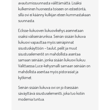
avautumissuunnasta välittämättä. Lisäksi
kulkeminen huoneesta toiseen on esteetöntä,
sillä ovi ei käänny kulkijan eteen kummastakaan
suunnasta.
Eclisse-liukuoven liukuovikehys asennetaan
osaksi väliseinärunkoa. Seinän sisään liukuva
liukuovi vapauttaa myös seinäpinnat
sisustuskäyttöön – taulut, peilit ja muut
sisustuselementit on mahdollista asentaa
samaan seinään, jonka sisään liukuovi liukuu.
Valittaessa Luce-kehysmalli samaan seinään on
mahdollista asentaa myös pistorasiat ja
kytkimet.
Seinän sisään liukuva ovi on jo itsessään
säväyttävä sisustuselementti, joka tuo kotiin
modernia tuntua.