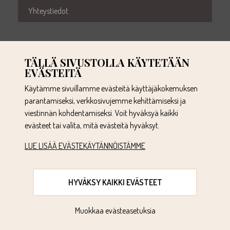
Yhteystiedot
TÄLLÄ SIVUSTOLLA KÄYTETÄÄN
EVÄSTEITÄ
Käytämme sivuillamme evästeitä käyttäjäkokemuksen
parantamiseksi, verkkosivujemme kehittämiseksi ja
010 281 4114
viestinnän kohdentamiseksi. Voit hyväksyä kaikki
myynti@raitatuote.fi
evästeet tai valita, mitä evästeitä hyväksyt.
Tervasuontie 3
LUE LISÄÄ EVÄSTEKÄYTÄNNÖISTÄMME
03101 Nummela
TIETOSUOJASELOSTE
TIETOSUOJA-ASETUKSESI
HYVÄKSY KAIKKI EVÄSTEET
TOIMITUSEHDOT
ILMOITUSKANAVA
Muokkaa evästeasetuksia