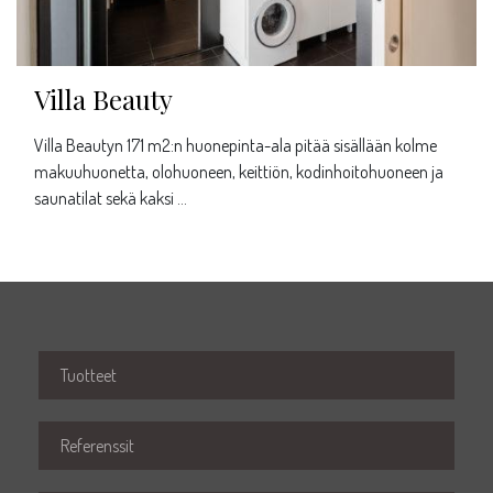
Villa Beauty
Villa Beautyn 171 m2:n huonepinta-ala pitää sisällään kolme
makuuhuonetta, olohuoneen, keittiön, kodinhoitohuoneen ja
saunatilat sekä kaksi …
Tuotteet
Referenssit