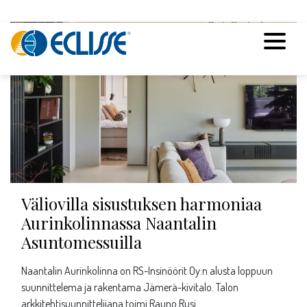
Väliovilla sisustuksen harmoniaa
Aurinkolinnassa Naantalin
Asuntomessuilla
Naantalin Aurinkolinna on RS-Insinöörit Oy:n alusta loppuun
suunnittelema ja rakentama Jämerä-kivitalo. Talon
arkkitehtisuunnittelijana toimi Rauno Rusi …