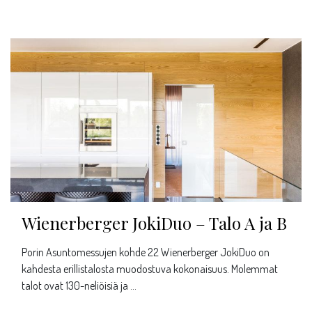
Wienerberger JokiDuo – Talo A ja B
Porin Asuntomessujen kohde 22 Wienerberger JokiDuo on
kahdesta erillistalosta muodostuva kokonaisuus. Molemmat
talot ovat 130-neliöisiä ja …