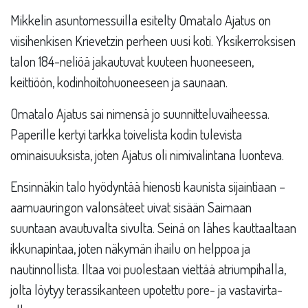
Mikkelin asuntomessuilla esitelty Omatalo Ajatus on
viisihenkisen Krievetzin perheen uusi koti. Yksikerroksisen
talon 184-neliöä jakautuvat kuuteen huoneeseen,
keittiöön, kodinhoitohuoneeseen ja saunaan.
Omatalo Ajatus sai nimensä jo suunnitteluvaiheessa.
Paperille kertyi tarkka toivelista kodin tulevista
ominaisuuksista, joten Ajatus oli nimivalintana luonteva.
Ensinnäkin talo hyödyntää hienosti kaunista sijaintiaan –
aamuauringon valonsäteet uivat sisään Saimaan
suuntaan avautuvalta sivulta. Seinä on lähes kauttaaltaan
ikkunapintaa, joten näkymän ihailu on helppoa ja
nautinnollista. Iltaa voi puolestaan viettää atriumpihalla,
jolta löytyy terassikanteen upotettu pore- ja vastavirta-