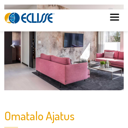
Previous
Next
Omatalo Ajatus