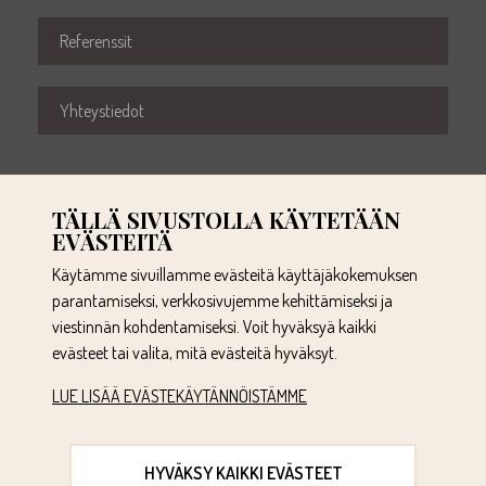
Referenssit
Yhteystiedot
TÄLLÄ SIVUSTOLLA KÄYTETÄÄN
EVÄSTEITÄ
Käytämme sivuillamme evästeitä käyttäjäkokemuksen
parantamiseksi, verkkosivujemme kehittämiseksi ja
010 281 4114
viestinnän kohdentamiseksi. Voit hyväksyä kaikki
myynti@raitatuote.fi
evästeet tai valita, mitä evästeitä hyväksyt.
Tervasuontie 3
LUE LISÄÄ EVÄSTEKÄYTÄNNÖISTÄMME
03101 Nummela
TIETOSUOJASELOSTE
TIETOSUOJA-ASETUKSESI
HYVÄKSY KAIKKI EVÄSTEET