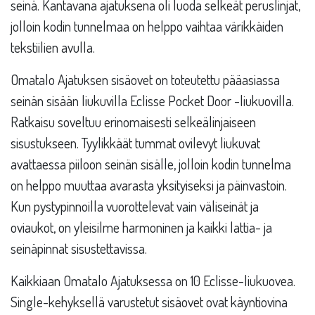
seinä. Kantavana ajatuksena oli luoda selkeät peruslinjat,
jolloin kodin tunnelmaa on helppo vaihtaa värikkäiden
tekstiilien avulla.
Omatalo Ajatuksen sisäovet on toteutettu pääasiassa
seinän sisään liukuvilla Eclisse Pocket Door -liukuovilla.
Ratkaisu soveltuu erinomaisesti selkeälinjaiseen
sisustukseen. Tyylikkäät tummat ovilevyt liukuvat
avattaessa piiloon seinän sisälle, jolloin kodin tunnelma
on helppo muuttaa avarasta yksityiseksi ja päinvastoin.
Kun pystypinnoilla vuorottelevat vain väliseinät ja
oviaukot, on yleisilme harmoninen ja kaikki lattia- ja
seinäpinnat sisustettavissa.
Kaikkiaan Omatalo Ajatuksessa on 10 Eclisse-liukuovea.
Single-kehyksellä varustetut sisäovet ovat käyntiovina