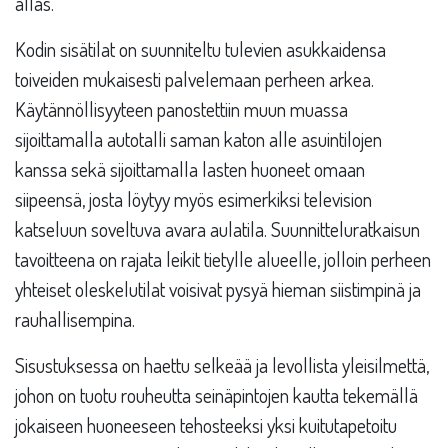
allas.
Kodin sisätilat on suunniteltu tulevien asukkaidensa
toiveiden mukaisesti palvelemaan perheen arkea.
Käytännöllisyyteen panostettiin muun muassa
sijoittamalla autotalli saman katon alle asuintilojen
kanssa sekä sijoittamalla lasten huoneet omaan
siipeensä, josta löytyy myös esimerkiksi television
katseluun soveltuva avara aulatila. Suunnitteluratkaisun
tavoitteena on rajata leikit tietylle alueelle, jolloin perheen
yhteiset oleskelutilat voisivat pysyä hieman siistimpinä ja
rauhallisempina.
Sisustuksessa on haettu selkeää ja levollista yleisilmettä,
johon on tuotu rouheutta seinäpintojen kautta tekemällä
jokaiseen huoneeseen tehosteeksi yksi kuitutapetoitu